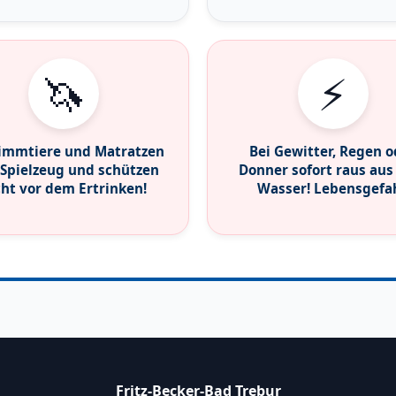
🦄
⚡
immtiere und Matratzen
Bei Gewitter, Regen o
 Spielzeug und schützen
Donner sofort raus au
cht vor dem Ertrinken!
Wasser! Lebensgefah
Fritz-Becker-Bad Trebur