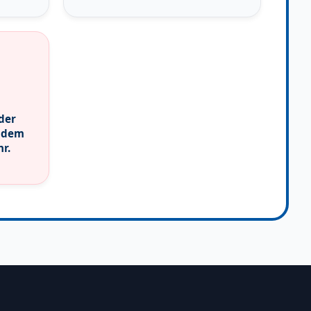
der
s dem
r.